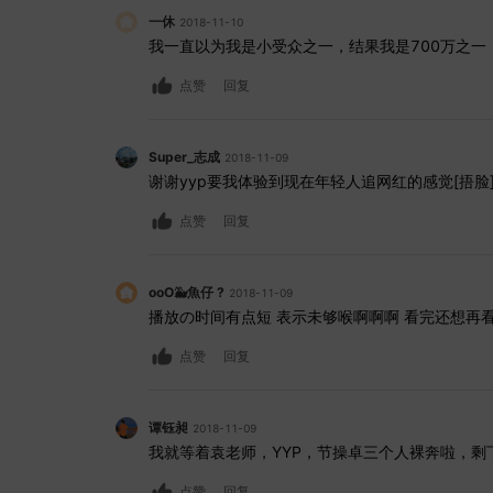
一休
2018-11-10
我一直以为我是小受众之一，结果我是700万之一
点赞
回复
Super_志成
2018-11-09
谢谢yyp要我体验到现在年轻人追网红的感觉[捂脸
点赞
回复
ooO🐳魚仔 ?
2018-11-09
播放の时间有点短 表示未够喉啊啊啊 看完还想再看
点赞
回复
谭钰昶
2018-11-09
我就等着袁老师，YYP，节操卓三个人裸奔啦，剩
点赞
回复