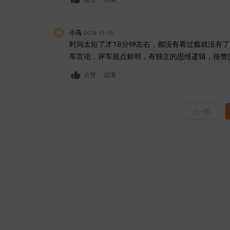
小马
2018-11-10
时间太短了才18分钟左右，都没有看过瘾就没有
车言论，评车观点鲜明，有独立的思维逻辑，很赞[
点赞
回复
上一页