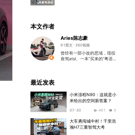
本文作者
Aries陈志豪
61图文 · 360视频
曾经有一部小改的思域，现役
座驾atsl、一本“买来的”粤语主
持专业毕业证、以及一颗爱车
的心。
最近发表
小米澎程N90：这就是小
米给出的空间新答案？
07-30
461
0
大车勇闯城中村！千里浩
瀚H7三重智驾大考