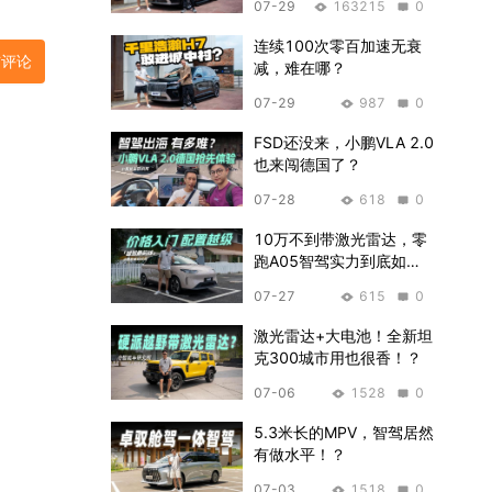
07-29
163215
0
连续100次零百加速无衰
布评论
减，难在哪？
07-29
987
0
FSD还没来，小鹏VLA 2.0
也来闯德国了？
07-28
618
0
10万不到带激光雷达，零
跑A05智驾实力到底如
何？
07-27
615
0
激光雷达+大电池！全新坦
克300城市用也很香！？
07-06
1528
0
5.3米长的MPV，智驾居然
有做水平！？
07-03
1518
0