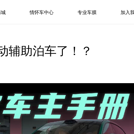
商城
情怀车中心
专业车膜
加入
动辅助泊车了！？