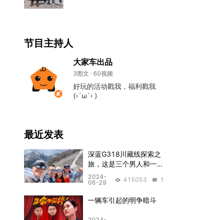
节目主持人
大家车出品
3图文 · 60视频
好玩的活动戳我，福利戳我
(›´ω`‹ )
最近发表
深蓝G318川藏线探索之
旅，这是三个男人和一个
女生的挑战
2024-
415053
1
06-29
一辆车引起的明争暗斗
2024-