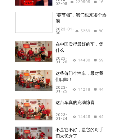
229505
16
02-08
“春节档”，我们也来凑个热
闹
2023-01-
5269
80
30
在中国卖得最好的车，凭
什么
2023-
14430
59
01-26
这些偏门个性车，最对我
们口味！
2023-
14218
44
01-25
这台车真的充满惊喜
2023-
14448
44
01-24
不是它不好，是它的对手
们太优秀了