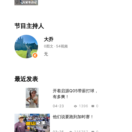
节目主持人
大乔
0图文 · 54视频
无
最近发表
开着启源Q05带薪打球，
有多爽！
04-23
1396
0
他们说要跑到加时赛！
03-25
215757
0