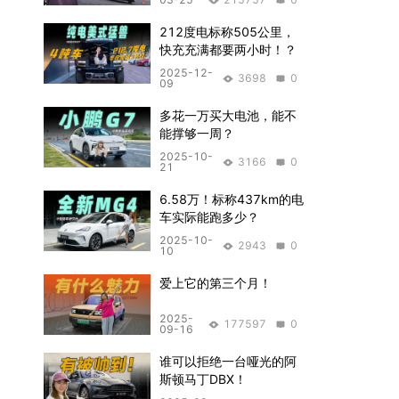
212度电标称505公里，
快充充满都要两小时！？
2025-12-
3698
0
09
多花一万买大电池，能不
能撑够一周？
2025-10-
3166
0
21
6.58万！标称437km的电
车实际能跑多少？
2025-10-
2943
0
10
爱上它的第三个月！
2025-
177597
0
09-16
谁可以拒绝一台哑光的阿
斯顿马丁DBX！