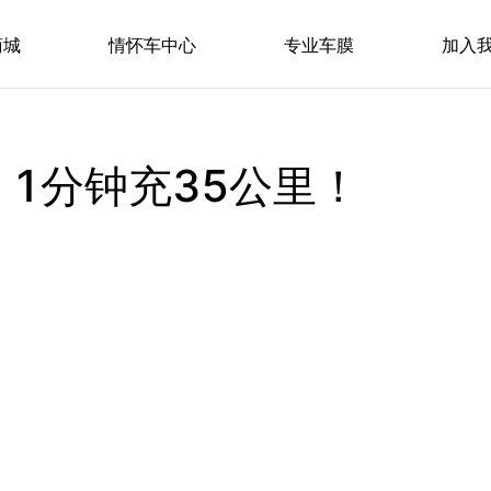
商城
情怀车中心
专业车膜
加入
，1分钟充35公里！