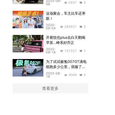
2025-09-
2437
0
09
这场聚会，车主比车还养
眼！
2025-
295521
0
09-04
开着悦也plus去白天鹅喝
早茶…峥系好乔正
2025-
131527
1
08-18
为了试试极氪007GT满电
能跑多少公里，我服了…
2025-08-
3069
0
18
查看更多