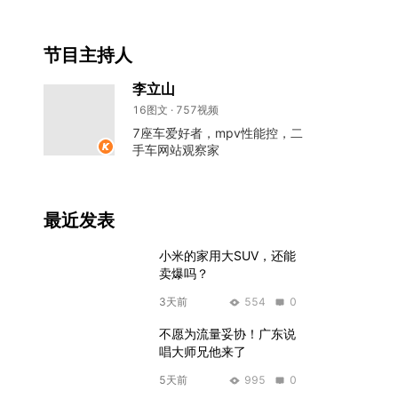
节目主持人
李立山
16图文 · 757视频
7座车爱好者，mpv性能控，二
手车网站观察家
最近发表
小米的家用大SUV，还能
卖爆吗？
3天前
554
0
不愿为流量妥协！广东说
唱大师兄他来了
5天前
995
0