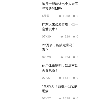
这是一部能让七个人走不
寻常路的MPV
5天前
1068
0
广东人未必爱奇瑞，但一
定爱玩水！
07-30
929
0
22万多，能搞定宝马3
系？
07-29
724
0
他用体重证明，深圳不是
美食荒漠！
07-27
1531
0
19.69万！我挑不出它的
毛病
07-27
1628
0