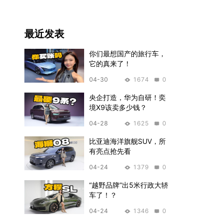
w205/深蓝G318/smart#5 车
主
最近发表
你们最想国产的旅行车，
它的真来了！
04-30
1674
0
央企打造，华为自研！奕
境X9该卖多少钱？
04-28
1625
0
比亚迪海洋旗舰SUV，所
有亮点抢先看
04-24
1379
0
“越野品牌”出5米行政大轿
车了！？
04-24
1346
0