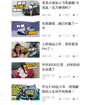
美系大佬加入“9系旗舰”大
混战！实力够强吗？
04-20
1387
0
光靠颜值，她已经赢了一
半
04-15
1721
1
人民精品小车，变得更加
Pro了！
04-14
1195
0
半年8000公里，好的坏的
全说透了
2025-12-
2076
0
27
开台5.98起小车，陪我解
锁回人生动手初体验！
2025-12-
1492
0
26