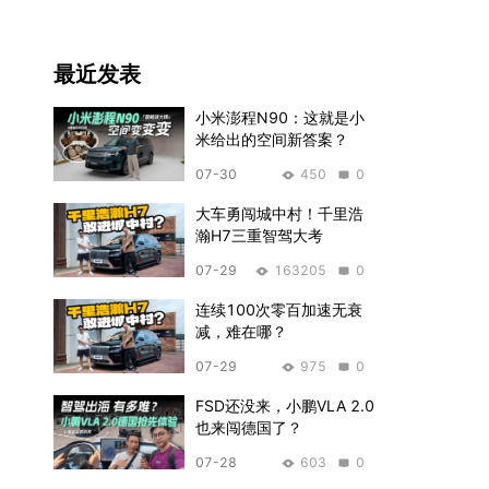
持专业毕业证、以及一颗爱车
的心。
最近发表
小米澎程N90：这就是小
米给出的空间新答案？
07-30
450
0
大车勇闯城中村！千里浩
瀚H7三重智驾大考
07-29
163205
0
连续100次零百加速无衰
减，难在哪？
07-29
975
0
FSD还没来，小鹏VLA 2.0
也来闯德国了？
07-28
603
0