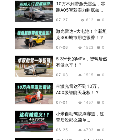
10万不到带激光雷达，零
跑A05智驾实力到底如
何？
07-27
612
0
激光雷达+大电池！全新坦
克300城市用也很香！？
07-06
1523
0
5.3米长的MPV，智驾居然
有做水平！？
07-03
1515
0
带激光雷达不到10万，
A00级智能天花板！？
07-01
1457
0
小米自动驾驶刷赛道，这
背后没那么简单...
06-25
4793
0