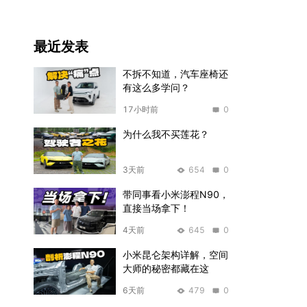
最近发表
不拆不知道，汽车座椅还
有这么多学问？
17小时前
0
为什么我不买莲花？
3天前
654
0
带同事看小米澎程N90，
直接当场拿下！
4天前
645
0
小米昆仑架构详解，空间
大师的秘密都藏在这
6天前
479
0