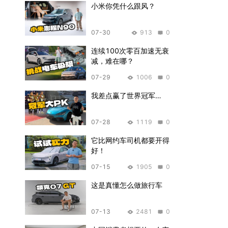
小米你凭什么跟风？
07-30
913
0
连续100次零百加速无衰
减，难在哪？
07-29
1006
0
我差点赢了世界冠军…
07-28
1119
0
它比网约车司机都要开得
好！
07-15
1905
0
这是真懂怎么做旅行车
07-13
2481
0