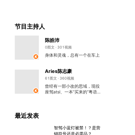
节目主持人
陈皓沛
0图文 · 301视频
身体和灵魂，总有一个在车上
Aries陈志豪
61图文 · 360视频
曾经有一部小改的思域，现役
座驾atsl、一本“买来的”粤语主
持专业毕业证、以及一颗爱车
的心。
最近发表
智驾小蓝灯被禁！？是营
销符号还是必需品？