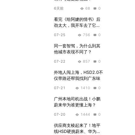
6天前
68
0
看完《给阿嬷的情书》后
劲太大，我开车去了它的
故事发生地
07-25
756
0
同一套智驾，为什么到其
他城市表现不同了？
07-22
857
0
外地人闯上海，HSD2.0不
仅带路还帮我找到广东味
07-21
1410
0
广州本地司机出战！小鹏
蔚来华为谁更懂上海？
07-20
1444
0
供应商支棱起来了！地平
线HSD硬挑蔚来、华为、