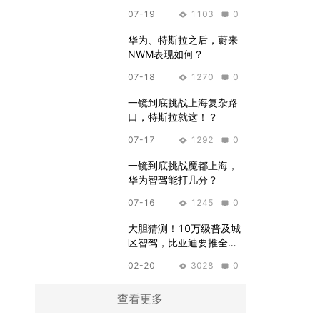
特斯拉
07-19
1103
0
华为、特斯拉之后，蔚来
NWM表现如何？
07-18
1270
0
一镜到底挑战上海复杂路
口，特斯拉就这！？
07-17
1292
0
一镜到底挑战魔都上海，
华为智驾能打几分？
07-16
1245
0
大胆猜测！10万级普及城
区智驾，比亚迪要推全民
千伏！？
02-20
3028
0
查看更多