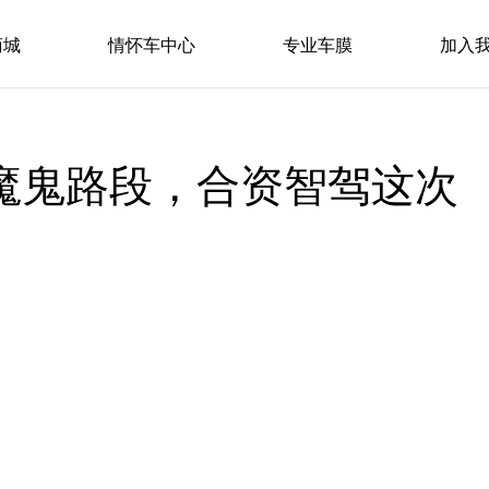
商城
情怀车中心
专业车膜
加入
魔鬼路段，合资智驾这次