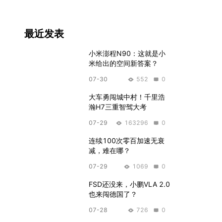
持专业毕业证、以及一颗爱车
的心。
最近发表
小米澎程N90：这就是小
米给出的空间新答案？
07-30
552
0
大车勇闯城中村！千里浩
瀚H7三重智驾大考
07-29
163296
0
连续100次零百加速无衰
减，难在哪？
07-29
1069
0
FSD还没来，小鹏VLA 2.0
也来闯德国了？
07-28
726
0