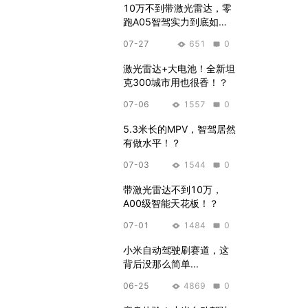
10万不到带激光雷达，零
跑A05智驾实力到底如
何？
07-27
651
0
激光雷达+大电池！全新坦
克300城市用也很香！？
07-06
1557
0
5.3米长的MPV，智驾居然
有做水平！？
07-03
1544
0
带激光雷达不到10万，
A00级智能天花板！？
07-01
1484
0
小米自动驾驶刷赛道，这
背后没那么简单...
06-25
4869
0