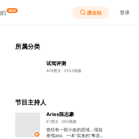
登录
搜全站
我们
所属分类
试驾评测
409图文 · 2552视频
节目主持人
Aries陈志豪
61图文 · 360视频
曾经有一部小改的思域，现役
座驾atsl、一本“买来的”粤语主