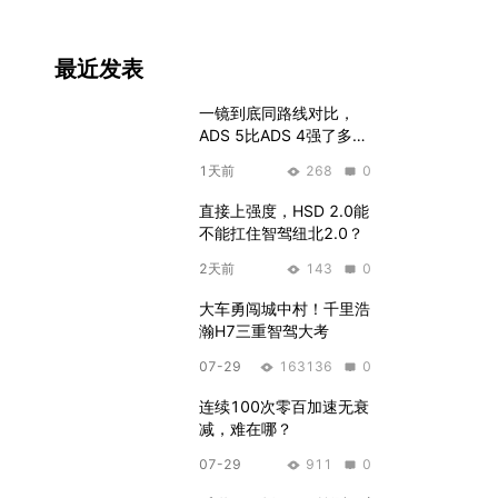
最近发表
一镜到底同路线对比，
ADS 5比ADS 4强了多
少？
1天前
268
0
直接上强度，HSD 2.0能
不能扛住智驾纽北2.0？
2天前
143
0
大车勇闯城中村！千里浩
瀚H7三重智驾大考
07-29
163136
0
连续100次零百加速无衰
减，难在哪？
07-29
911
0