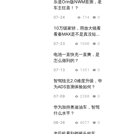
乐道Orin版NWM首测，老
车主狂喜！？
07-24
714
0
10万级家轿，用放大镜看
看秦MAX是不是真没短
板？
07-23
1046
0
电池一直快充一直爽，是
怎么做到的？
07-13
1351
0
智驾纽北2.0难度升级，华
为ADS首测体验如何？
07-09
2268
0
华为加持奥迪油车，智驾
什么水平？
06-26
4077
0
老司机看到都摇头的车