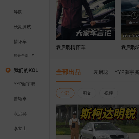
导购
长期测试
情怀车
袁启聪情怀车
袁启聪
展开全部
我们的KOL
全部出品
袁启聪
YYP颜宇
YYP颜宇鹏
全部
图文
视频
曾颖卓
袁启聪
李立山